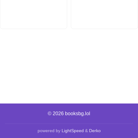
© 2026
booksbg.lol
powered by
LightSpeed
&
Derko