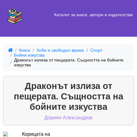
Каталог за книги, автори и издателства
Книги
Хоби и свободно време
Спорт
Бойни изкуства
Драконът излиза от пещерата. Същността на бойните
изкуства
Драконът излиза от
пещерата. Същността на
бойните изкуства
Дориян Александров