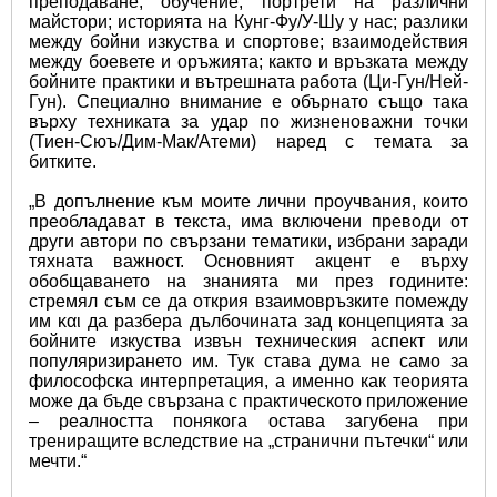
преподаване; обучение; портрети на различни 
майстори; историята на Кунг-Фу/У-Шу у нас; разлики 
между бойни изкуства и спортове; взаимодействия 
между боевете и оръжията; както и връзката между 
бойните практики и вътрешната работа (Ци-Гун/Ней-
Гун). Специално внимание е обърнато също така 
върху техниката за удар по жизненоважни точки 
(Тиен-Сюъ/Дим-Мак/Атеми) наред с темата за 
битките.
„В допълнение към моите лични проучвания, които 
преобладават в текста, има включени преводи от 
други автори по свързани тематики, избрани заради 
тяхната важност. Основният акцент е върху 
обобщаването на знанията ми през годините: 
стремял съм се да открия взаимовръзките помежду 
им και да разбера дълбочината зад концепцията за 
бойните изкуства извън техническия аспект или 
популяризирането им. Тук става дума не само за 
философска интерпретация, а именно как теорията 
може да бъде свързана с практическото приложение 
– реалността понякога остава загубена при 
трениращите вследствие на „странични пътечки“ или 
мечти.“