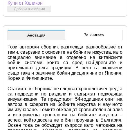
Купи от Хеликон
Добави в любими
За книгата
Анотация
Този авторски сборник разглежда разнообразие от 
теми, свързани с основите на бойните изкуства, като 
специално внимание е отделено на китайските 
бойни системи, които са сред най-древните и 
притежават дълга традиция. В него са включени 
също така и различни бойни дисциплини от Япония, 
Корея и Филипините.
Статиите в сборника не следват хронологичен ред, а 
са подредени по раздели и съдържат подходяща 
визуализация. Те представят 54-годишния опит на 
автора в сферата на бойните изкуства и научното 
им изучаване. Темите обхващат сравнителен анализ 
и историческа хронология на бойните изкуства – 
аспект, който досега не е бил проучван в България. 
Освен това се обсъждат въпроси като методика на 