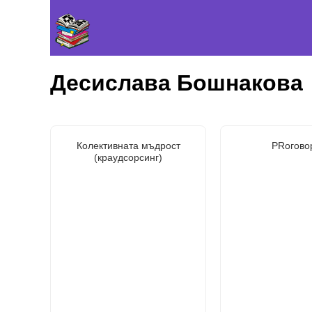
Десислава Бошнакова
Колективната мъдрост
PRогово
(краудсорсинг)