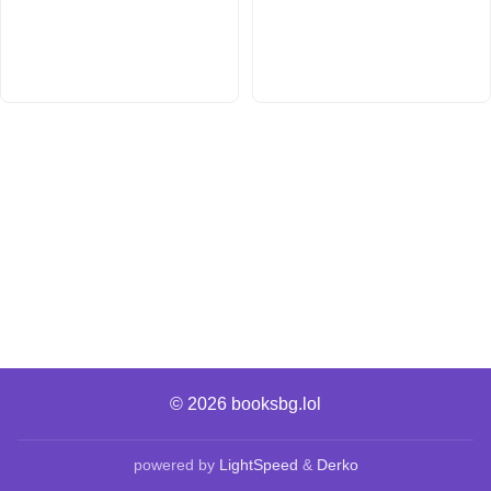
© 2026
booksbg.lol
powered by
LightSpeed
&
Derko