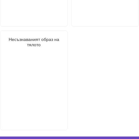
Несъзнаваният образ на
тялото