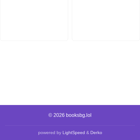
© 2026
booksbg.lol
powered by
LightSpeed
&
Derko