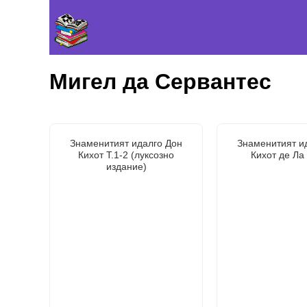
Мигел да Сервантес
Знаменитият идалго Дон
Знаменитият и
Кихот Т.1-2 (луксозно
Кихот де Ла
издание)