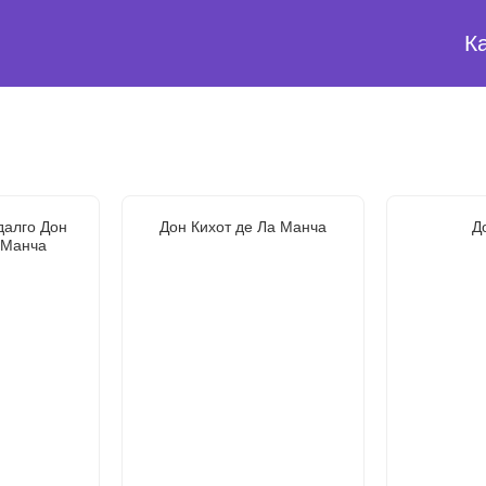
К
далго Дон
Дон Кихот де Ла Манча
Д
 Манча