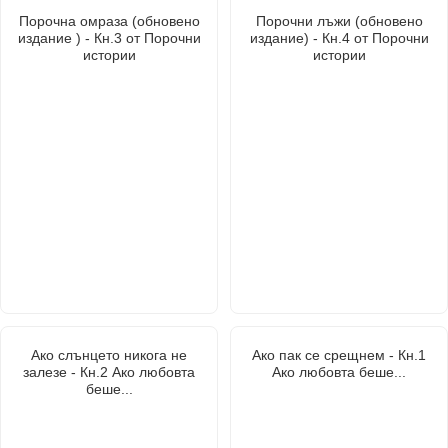
Порочна омраза (обновено
Порочни лъжи (обновено
издание ) - Кн.3 от Порочни
издание) - Кн.4 от Порочни
истории
истории
Ако слънцето никога не
Ако пак се срещнем - Кн.1
залезе - Кн.2 Ако любовта
Ако любовта беше...
беше...