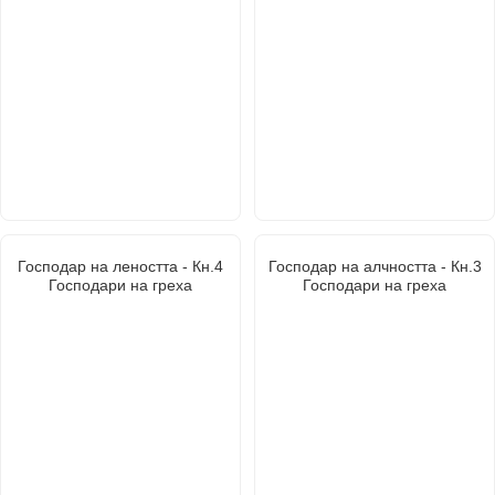
Господар на леността - Кн.4
Господар на алчността - Кн.3
Господари на греха
Господари на греха