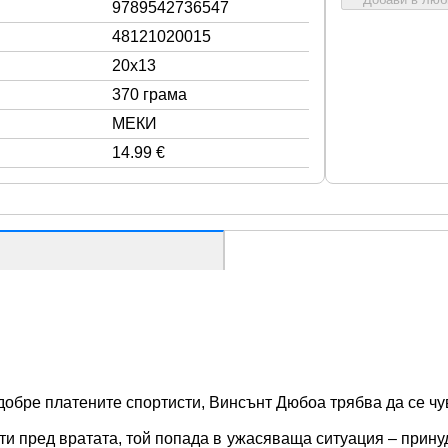
9789542736547
48121020015
20x13
370 грама
МЕКИ
14.99 €
добре платените спортисти, Винсънт Дюбоа трябва да се чув
ти пред вратата, той попада в ужасяваща ситуация – прину