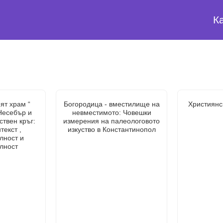
К
ят храм “
Богородица - вместилище на
Християнс
Несебър и
невместимото: Човешки
ствен кръг:
измерения на палеологовото
текст ,
изкуство в Константинопол
лност и
лност