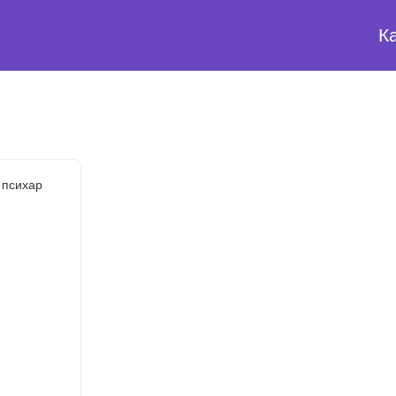
К
 психар