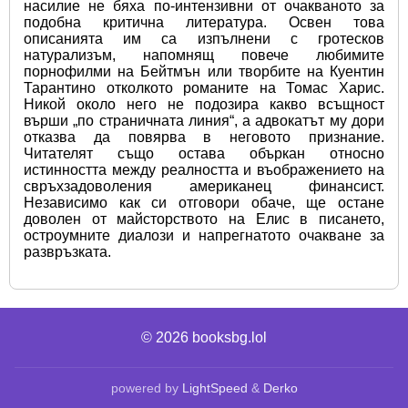
насилие не бяха по-интензивни от очакваното за 
подобна критична литература. Освен това 
описанията им са изпълнени с гротесков 
натурализъм, напомнящ повече любимите 
порнофилми на Бейтмън или творбите на Куентин 
Тарантино отколкото романите на Томас Харис. 
Никой около него не подозира какво всъщност 
върши „по страничната линия“, а адвокатът му дори 
отказва да повярва в неговото признание. 
Читателят също остава объркан относно 
истинността между реалността и въображението на 
свръхзадоволения американец финансист. 
Независимо как си отговори обаче, ще остане 
доволен от майсторството на Елис в писането, 
остроумните диалози и напрегнатото очакване за 
развръзката.
© 2026
booksbg.lol
powered by
LightSpeed
&
Derko