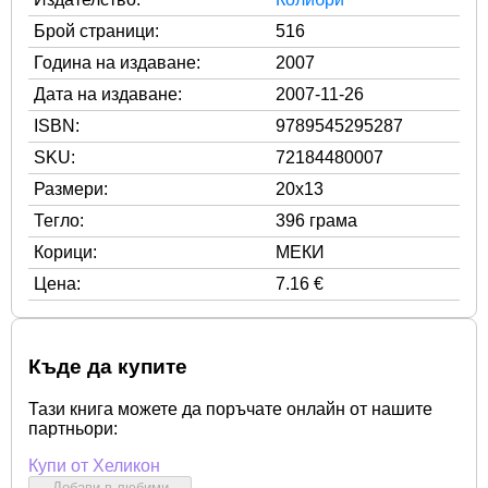
Брой страници:
516
Година на издаване:
2007
Дата на издаване:
2007-11-26
ISBN:
9789545295287
SKU:
72184480007
Размери:
20x13
Тегло:
396 грама
Корици:
МЕКИ
Цена:
7.16 €
Къде да купите
Тази книга можете да поръчате онлайн от нашите
партньори:
Купи от Хеликон
Добави в любими