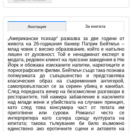
За книгата
Анотация
„Американски психар“ разказва за две години от 
живота на 26-годишния банкер Патрик Бейтмън – 
млад човек с високо образование, който е напълно 
лишен от духовност. Той е ненадминат експерт в 
модата, редовен клиент на луксозни заведения в Ню 
Йорк и обожава изисканите напитки, наркотиците и 
порнографските филми. Бейтмън също така познава 
попмузиката до съвършенство и представлява 
класическия образ на съвременния антигерой, 
самопровъзгласил се за сериен убиец и канибал. 
След поредната вечер на безсмислени разговори в 
ресторантите, той намира забавление в насилието 
над млади жени и убийствата на случаен принцип, 
като след това консумира част от телата им 
приготвени или сурови. Романът често се 
интерпретира като сатира срещу културата на 
юпитата; такова тълкувание би било възможно 
единствено ако еротичните сцени и актовете на 