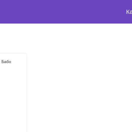
К
 Бабо