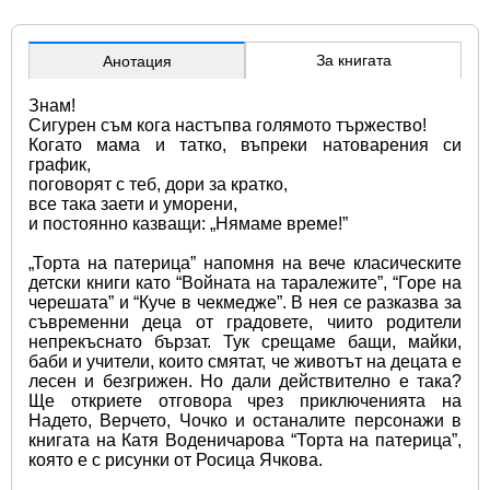
За книгата
Анотация
Знам!
Сигурен съм кога настъпва голямото тържество! 
Когато мама и татко, въпреки натоварения си 
график,
поговорят с теб, дори за кратко,
все така заети и уморени,
и постоянно казващи: „Нямаме време!”
„Торта на патерица” напомня на вече класическите 
детски книги като “Войната на таралежите”, “Горе на 
черешата” и “Куче в чекмедже”. В нея се разказва за 
съвременни деца от градовете, чиито родители 
непрекъснато бързат. Тук срещаме бащи, майки, 
баби и учители, които смятат, че животът на децата е 
лесен и безгрижен. Но дали действително е така? 
Ще откриете отговора чрез приключенията на 
Надето, Верчето, Чочко и останалите персонажи в 
книгата на Катя Воденичарова “Торта на патерица”, 
която е с рисунки от Росица Ячкова.