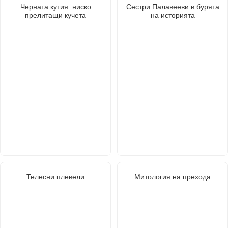
Черната кутия: ниско
Сестри Палавееви в бурята
прелитащи кучета
на историята
Телесни плевели
Митология на прехода