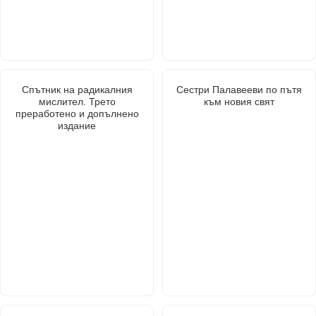
Спътник на радикалния
Сестри Палавееви по пътя
мислител. Трето
към новия свят
преработено и допълнено
издание