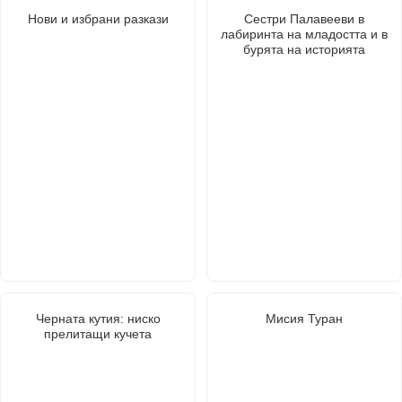
Нови и избрани разкази
Сестри Палавееви в
лабиринта на младостта и в
бурята на историята
Черната кутия: ниско
Мисия Туран
прелитащи кучета