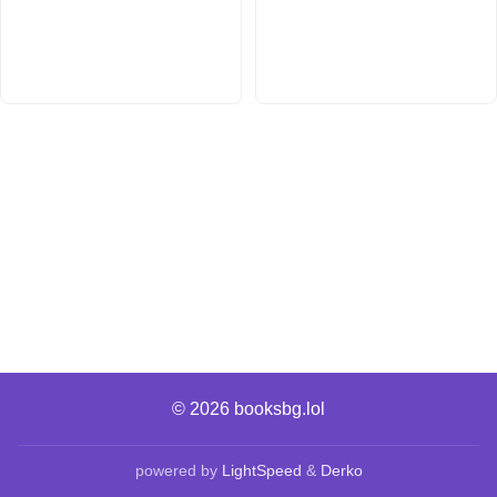
© 2026
booksbg.lol
powered by
LightSpeed
&
Derko