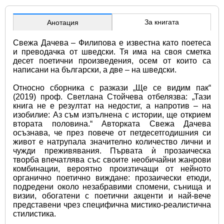
За книгата
Анотация
Свежа Дачева – Филипова е известна като поетеса 
и преводачка от шведски. Тя има на своя сметка 
десет поетични произведения, осем от които са 
написани на български, а две – на шведски. 
Относно сборника с разкази „Ще се видим пак“ 
(2019) проф. Светлана Стойчева отбелязва: „Тази 
книга не е резултат на недостиг, а напротив – на 
изобилие: Аз съм изпълнена с истории, ще открием 
втората половина.“ Авторката Свежа Дачева 
осъзнава, че през повече от петдесетгодишния си 
живот е натрупала значително количество лични и 
чужди преживявания. Първата ѝ прозаическа 
творба впечатлява със своите необичайни жанрови 
комбинации, вероятно произтичащи от нейното 
органично поетично виждане: прозаически етюди, 
подредени около незабравими спомени, сънища и 
визии, обогатени с поетични акценти и най-вече 
представени чрез специфична мистико-реалистична 
стилистика.