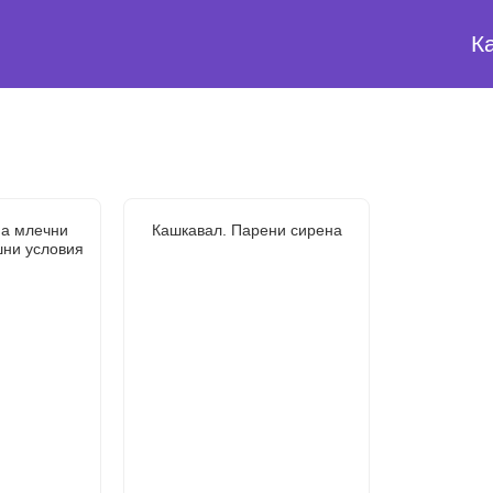
К
на млечни
Кашкавал. Парени сирена
шни условия