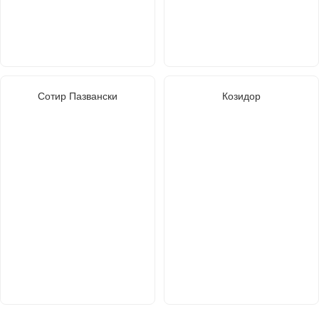
Сотир Пазвански
Козидор