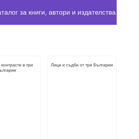
аталог за книги, автори и издателства
 контрасти в три
Лица и съдби от три Българии
ългарии