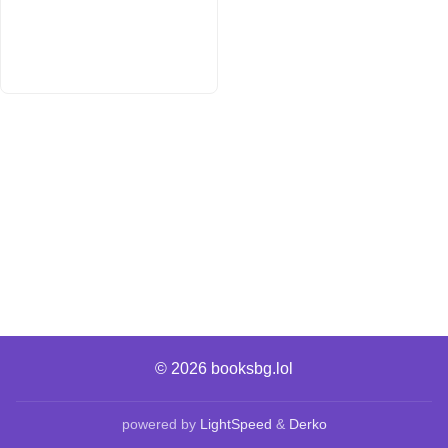
© 2026
booksbg.lol
powered by
LightSpeed
&
Derko