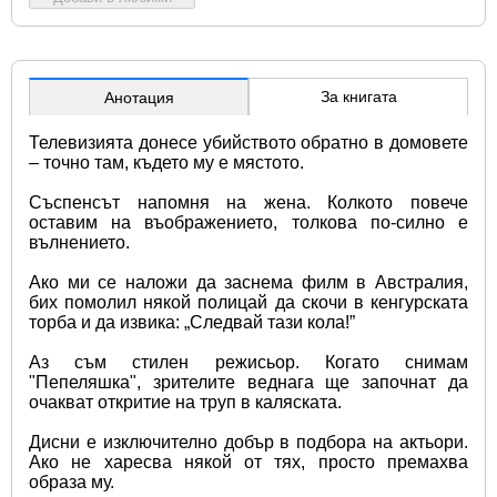
За книгата
Анотация
Телевизията донесе убийството обратно в домовете 
– точно там, където му е мястото.
Съспенсът напомня на жена. Колкото повече 
оставим на въображението, толкова по-силно е 
вълнението.
Ако ми се наложи да заснема филм в Австралия, 
бих помолил някой полицай да скочи в кенгурската 
торба и да извика: „Следвай тази кола!”
Аз съм стилен режисьор. Когато снимам 
"Пепеляшка", зрителите веднага ще започнат да 
очакват откритие на труп в каляската.
Дисни е изключително добър в подбора на актьори. 
Ако не харесва някой от тях, просто премахва 
образа му.