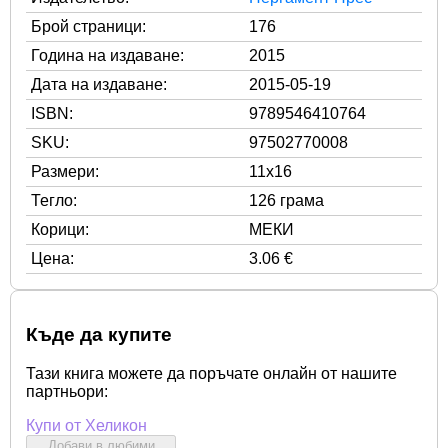
Брой страници:
176
Година на издаване:
2015
Дата на издаване:
2015-05-19
ISBN:
9789546410764
SKU:
97502770008
Размери:
11x16
Тегло:
126 грама
Корици:
МЕКИ
Цена:
3.06 €
Къде да купите
Тази книга можете да поръчате онлайн от нашите
партньори:
Купи от Хеликон
Добави в любими