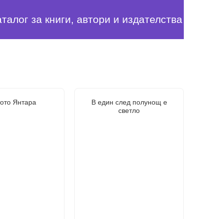
аталог за книги, автори и издателства
ото Янтара
В един след полунощ е
светло