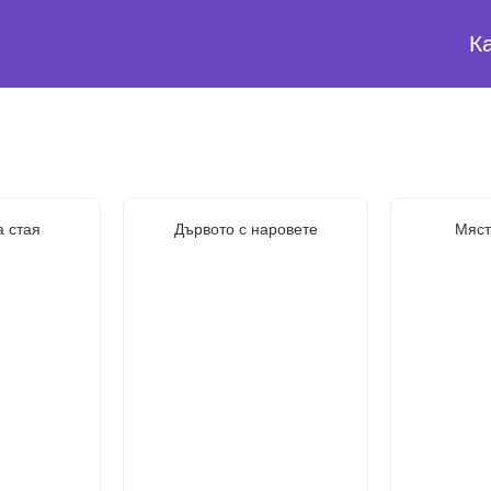
К
 стая
Дървото с наровете
Мяст