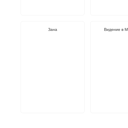
Зана
Видение в 