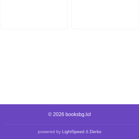
© 2026
booksbg.lol
powered by
LightSpeed
&
Derko