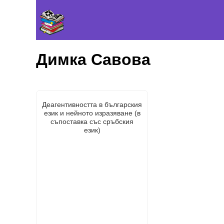
Димка Савова
Деагентивността в българския
език и нейното изразяване (в
съпоставка със сръбския
език)