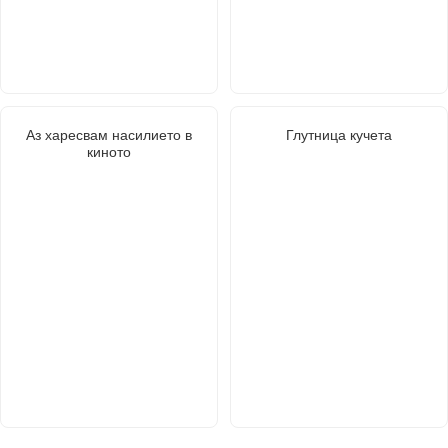
Аз харесвам насилието в
Глутница кучета
киното