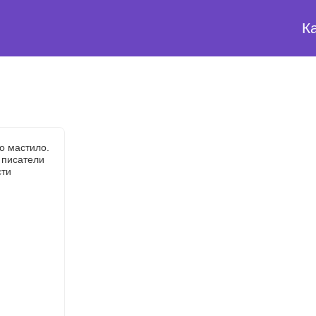
К
о мастило.
 писатели
ти