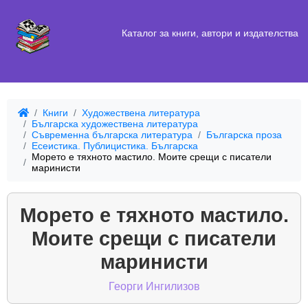
Каталог за книги, автори и издателства
Книги
Художествена литература
Българска художествена литература
Съвременна българска литература
Българска проза
Есеистика. Публицистика. Българска
Морето е тяхното мастило. Моите срещи с писатели
маринисти
Морето е тяхното мастило.
Моите срещи с писатели
маринисти
Георги Ингилизов