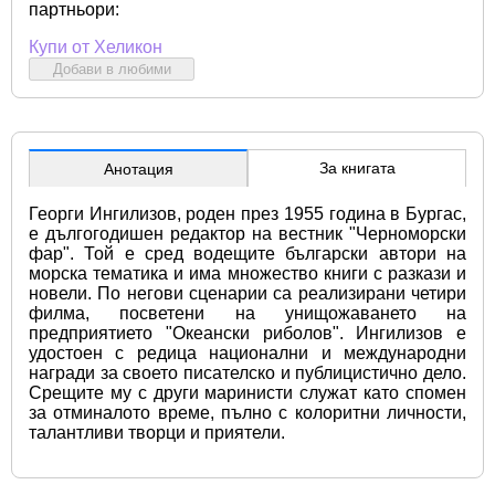
партньори:
Купи от Хеликон
Добави в любими
За книгата
Анотация
Георги Ингилизов, роден през 1955 година в Бургас, 
е дългогодишен редактор на вестник "Черноморски 
фар". Той е сред водещите български автори на 
морска тематика и има множество книги с разкази и 
новели. По негови сценарии са реализирани четири 
филма, посветени на унищожаването на 
предприятието "Океански риболов". Ингилизов е 
удостоен с редица национални и международни 
награди за своето писателско и публицистично дело. 
Срещите му с други маринисти служат като спомен 
за отминалото време, пълно с колоритни личности, 
талантливи творци и приятели.