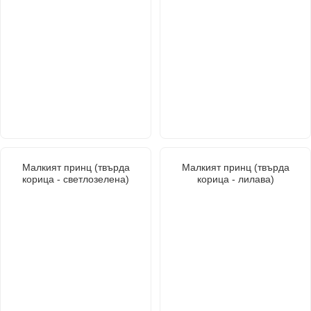
Малкият принц (твърда
Малкият принц (твърда
корица - светлозелена)
корица - лилава)