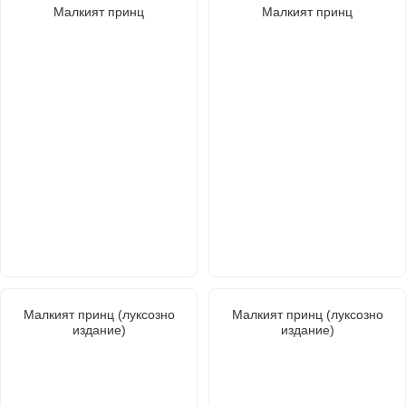
Малкият принц
Малкият принц
Малкият принц (луксозно
Малкият принц (луксозно
издание)
издание)