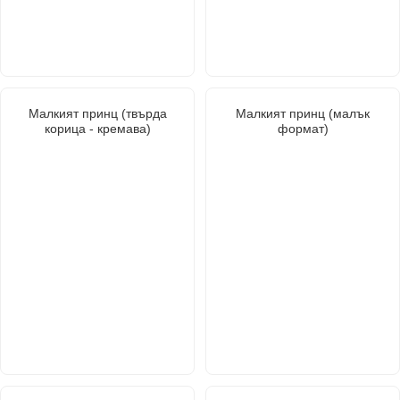
Малкият принц (твърда
Малкият принц (малък
корица - кремава)
формат)