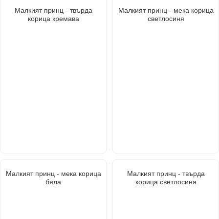
Малкият принц - твърда
Малкият принц - мека корица
корица кремава
светлосиня
Малкият принц - мека корица
Малкият принц - твърда
бяла
корица светлосиня