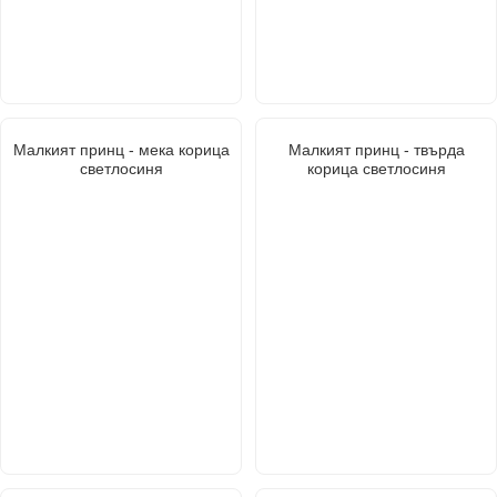
Малкият принц - мека корица
Малкият принц - твърда
светлосиня
корица светлосиня