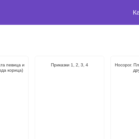
К
та певица и
Приказки 1, 2, 3, 4
Носорог. П
рда корица)
др