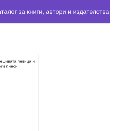
аталог за книги, автори и издателства
лешивата певица и
уги пиеси