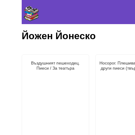
Йожен Йонеско
Въздушният пешеходец.
Носорог. Плешива
Пиеси / За театъра
други пиеси (твъ