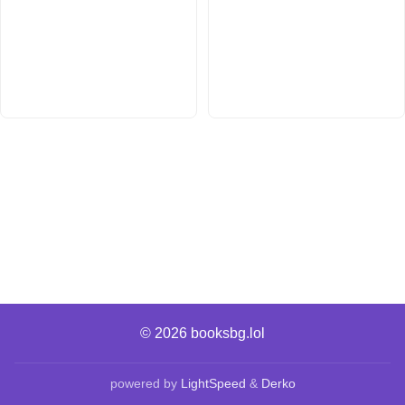
© 2026
booksbg.lol
powered by
LightSpeed
&
Derko