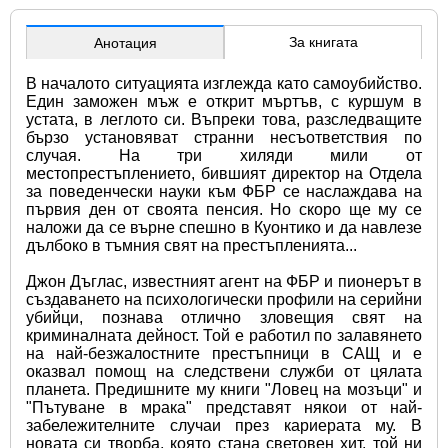
За книгата
Анотация
В началото ситуацията изглежда като самоубийство. 
Един заможен мъж е открит мъртъв, с куршум в 
устата, в леглото си. Въпреки това, разследващите 
бързо установяват странни несъответствия по 
случая. На три хиляди мили от 
местопрестъплението, бившият директор на Отдела 
за поведенчески науки към ФБР се наслаждава на 
първия ден от своята пенсия. Но скоро ще му се 
наложи да се върне спешно в Куонтико и да навлезе 
дълбоко в тъмния свят на престъпленията...
Джон Дъглас, известният агент на ФБР и пионерът в 
създаването на психологически профили на серийни 
убийци, познава отлично зловещия свят на 
криминалната дейност. Той е работил по залавянето 
на най-безжалостните престъпници в САЩ и е 
оказвал помощ на следствени служби от цялата 
планета. Предишните му книги "Ловец на мозъци" и 
"Пътуване в мрака" представят някои от най-
забележителните случаи през кариерата му. В 
новата си творба, която стана световен хит, той ни 