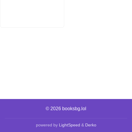
© 2026
booksbg.lol
powered by
LightSpeed
&
Derko