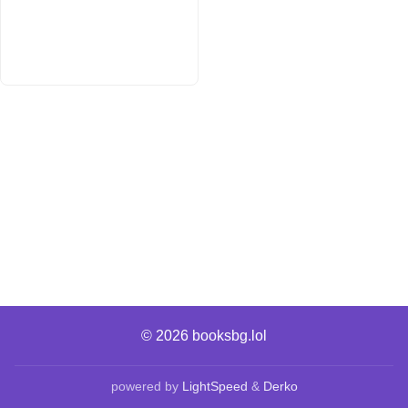
© 2026
booksbg.lol
powered by
LightSpeed
&
Derko