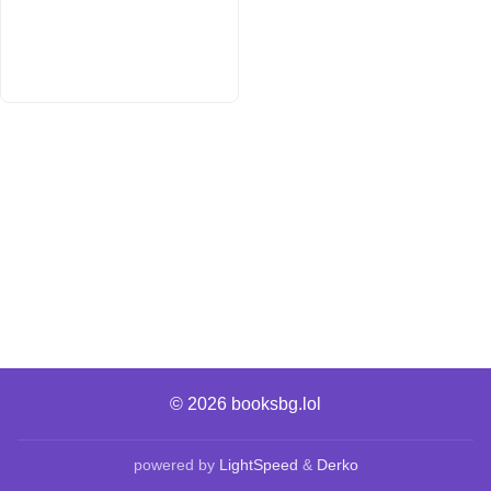
© 2026
booksbg.lol
powered by
LightSpeed
&
Derko