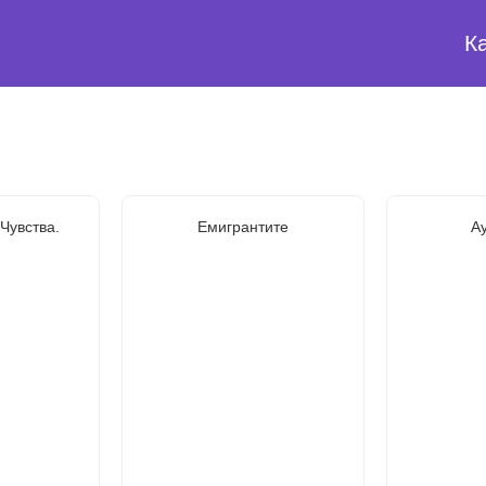
К
Чувства.
Емигрантите
А