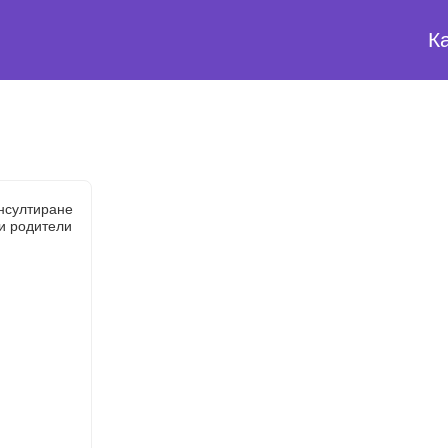
К
нсултиране
и родители