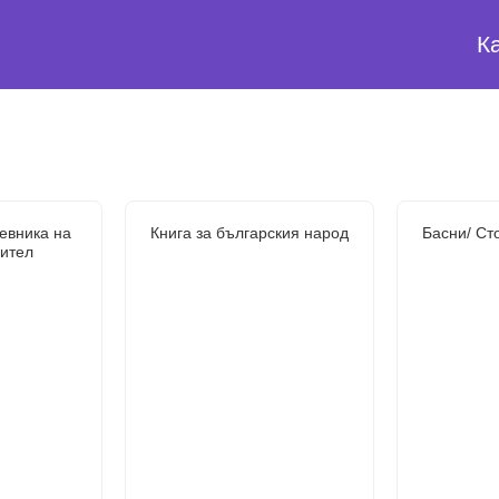
К
евника на
Книга за българския народ
Басни/ Ст
ител