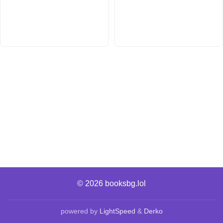
© 2026
booksbg.lol
powered by
LightSpeed
&
Derko