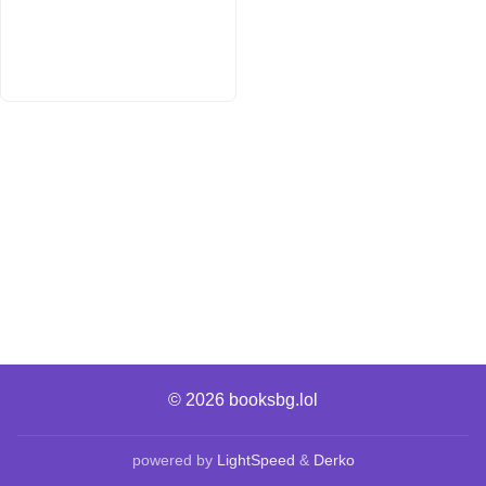
© 2026
booksbg.lol
powered by
LightSpeed
&
Derko