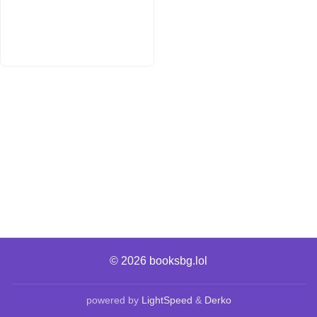
© 2026
booksbg.lol
powered by
LightSpeed
&
Derko