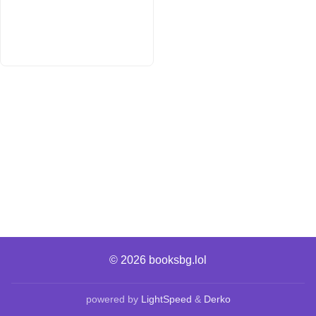
© 2026
booksbg.lol
powered by
LightSpeed
&
Derko