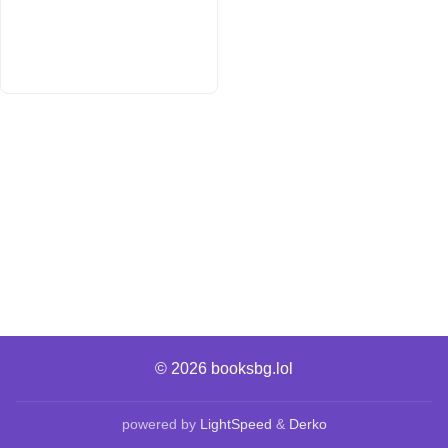
© 2026
booksbg.lol
powered by
LightSpeed
&
Derko