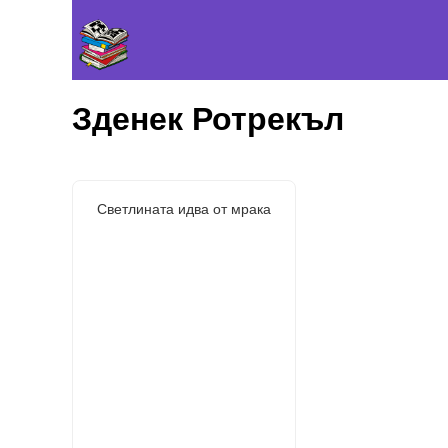
Зденек Ротрекъл
Светлината идва от мрака