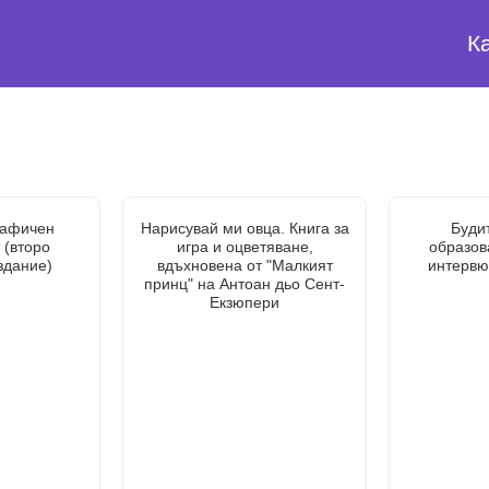
К
рафичен
Нарисувай ми овца. Книга за
Будит
 (второ
игра и оцветяване,
образов
здание)
вдъхновена от "Малкият
интервю
принц" на Антоан дьо Сент-
Екзюпери