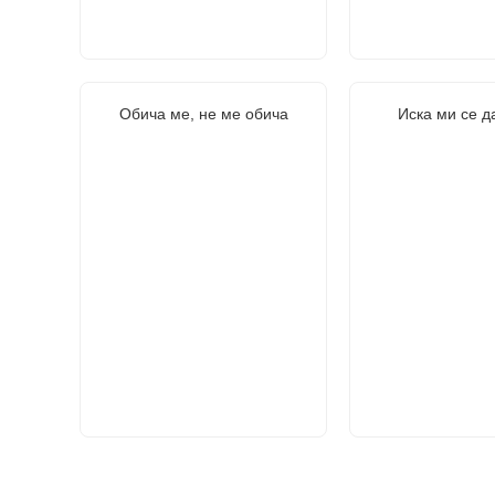
Обича ме, не ме обича
Иска ми се д