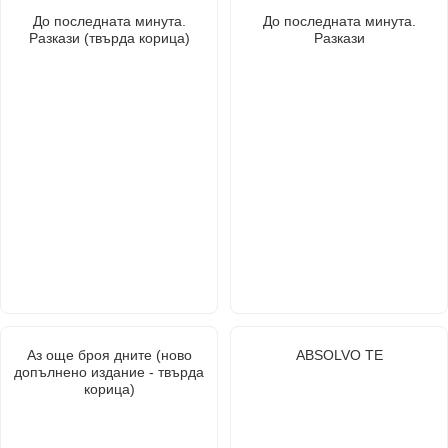
До последната минута.
До последната минута.
Разкази (твърда корица)
Разкази
Аз още броя дните (ново
ABSOLVO TE
допълнено издание - твърда
корица)