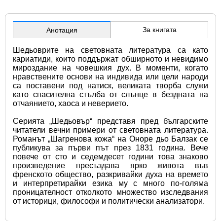
За книгата
Анотация
Шедьоврите на световната литература са като 
кариатиди, които поддържат обширното и невидимо 
мироздание на човешкия дух. В моменти, когато 
нравствените основи на индивида или цели народи 
са поставени под натиск, великата творба служи 
като спасителна стълба от слънце в бездната на 
отчаянието, хаоса и неверието. 
Серията „Шедьовър“ представя пред българските 
читатели вечни примери от световната литература. 
Романът „Шагренова кожа“ на Оноре дьо Балзак се 
публикува за първи път през 1831 година. Вече 
повече от сто и седемдесет години това знаково 
произведение пресъздава ярко живота във 
френското общество, разкривайки духа на времето 
и интерпретирайки езика му с много по-голяма 
проницателност отколкото множество изследвания 
от историци, философи и политически анализатори.