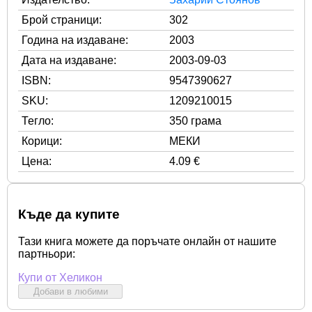
Брой страници:
302
Година на издаване:
2003
Дата на издаване:
2003-09-03
ISBN:
9547390627
SKU:
1209210015
Тегло:
350 грама
Корици:
МЕКИ
Цена:
4.09 €
Къде да купите
Тази книга можете да поръчате онлайн от нашите
партньори:
Купи от Хеликон
Добави в любими