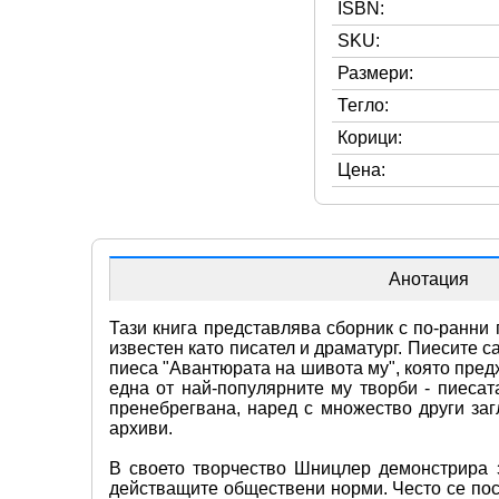
ISBN:
SKU:
Размери:
Тегло:
Корици:
Цена:
Анотация
Тази книга представлява сборник с по-ранни
известен като писател и драматург. Пиесите са
пиеса "Авантюрата на шивота му", която пред
една от най-популярните му творби - пиесата
пренебрегвана, наред с множество други заг
архиви.
В своето творчество Шницлер демонстрира з
действащите обществени норми. Често се посо