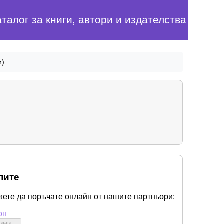
аталог за книги, автори и издателства
и)
пите
жете да поръчате онлайн от нашите партньори:
он
бими