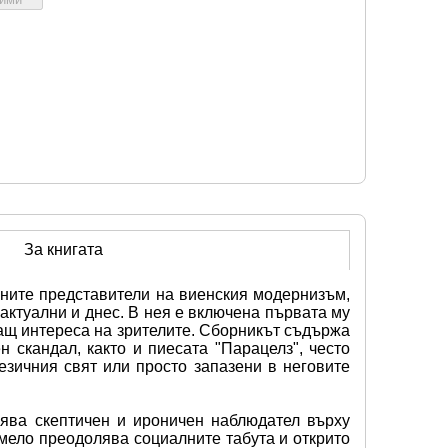
За книгата
ните представители на виенския модернизъм, 
 актуални и днес. В нея е включена първата му 
ащ интереса на зрителите. Сборникът съдържа 
 скандал, както и пиесата "Парацелз", често 
зичния свят или просто запазени в неговите 
ява скептичен и ироничен наблюдател върху 
мело преодолява социалните табута и открито 