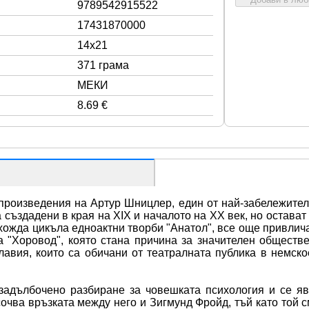
9789542915522
17431870000
14x21
371 грама
МЕКИ
8.69 €
 произведения на Артур Шницлер, един от най-забележител
 създадени в края на XIX и началото на XX век, но остават
хожда цикъла едноактни творби "Анатол", все още привлич
 "Хоровод", която стана причина за значителен обществен
лавия, които са обичани от театралната публика в немское
адълбочено разбиране за човешката психология и се яв
чва връзката между него и Зигмунд Фройд, тъй като той с