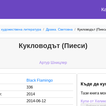
К
 художествена литература
Драма. Световна
Кукловодът (Пиес
Кукловодът (Пиеси)
Артур Шницлер
Black Flamingo
Къде да ку
336
Тази книга мо
:
2014
2014-06-12
Купи от Хелик
Добави в лю