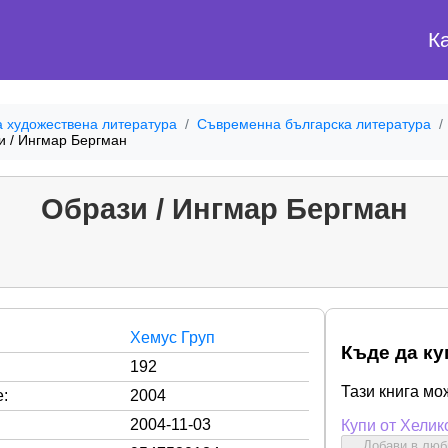
К
а художествена литература
Съвременна българска литература
и / Ингмар Бергман
Образи / Ингмар Бергман
Хемус Груп
Къде да ку
192
Тази книга мо
:
2004
2004-11-03
Купи от Хелик
Добави в лю