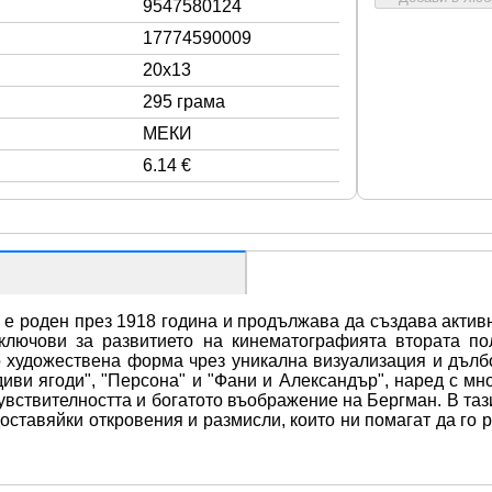
9547580124
17774590009
20x13
295 грама
МЕКИ
6.14 €
е роден през 1918 година и продължава да създава активн
ключови за развитието на кинематографията втората по
о художествена форма чрез уникална визуализация и дълбо
диви ягоди", "Персона" и "Фани и Александър", наред с мн
увствителността и богатото въображение на Бергман. В тази
доставяйки откровения и размисли, които ни помагат да го 