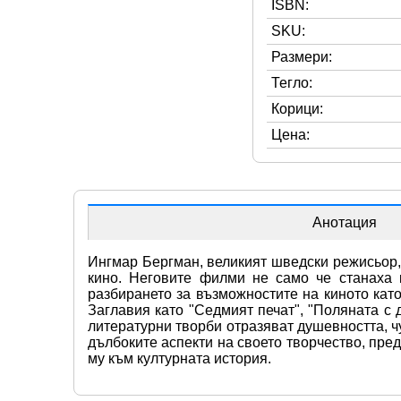
ISBN:
SKU:
Размери:
Тегло:
Корици:
Цена:
Анотация
Ингмар Бергман, великият шведски режисьор, 
кино. Неговите филми не само че станаха 
разбирането за възможностите на киното кат
Заглавия като "Седмият печат", "Поляната с 
литературни творби отразяват душевността, ч
дълбоките аспекти на своето творчество, пре
му към културната история.