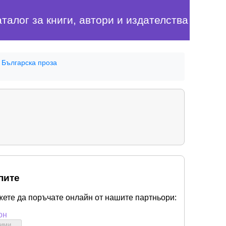
аталог за книги, автори и издателства
Българска проза
пите
жете да поръчате онлайн от нашите партньори:
он
бими