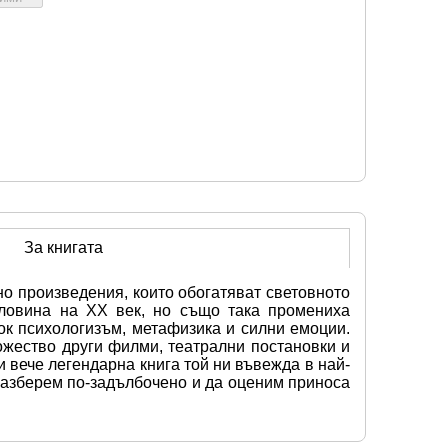
За книгата
о произведения, които обогатяват световното 
ловина на XX век, но също така промениха 
к психологизъм, метафизика и силни емоции. 
ожество други филми, театрални постановки и 
 вече легендарна книга той ни въвежда в най-
разберем по-задълбочено и да оценим приноса 