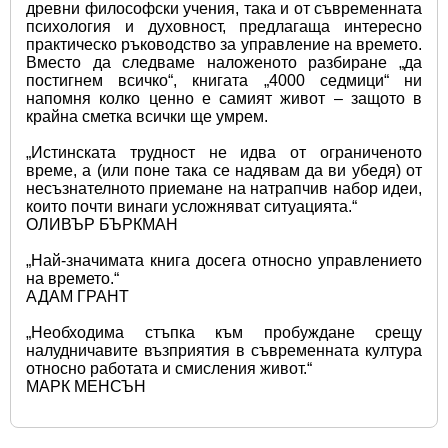
древни философски учения, така и от съвременната 
психология и духовност, предлагаща интересно 
практическо ръководство за управление на времето. 
Вместо да следваме наложеното разбиране „да 
постигнем всичко“, книгата „4000 седмици“ ни 
напомня колко ценно е самият живот – защото в 
крайна сметка всички ще умрем.
„Истинската трудност не идва от ограниченото 
време, а (или поне така се надявам да ви убедя) от 
несъзнателното приемане на натрапчив набор идеи, 
които почти винаги усложняват ситуацията.“ 
ОЛИВЪР БЪРКМАН
„Най-значимата книга досега относно управлението 
на времето.“
АДАМ ГРАНТ
„Необходима стъпка към пробуждане срещу 
налудничавите възприятия в съвременната култура 
относно работата и смисления живот.“
МАРК МЕНСЪН