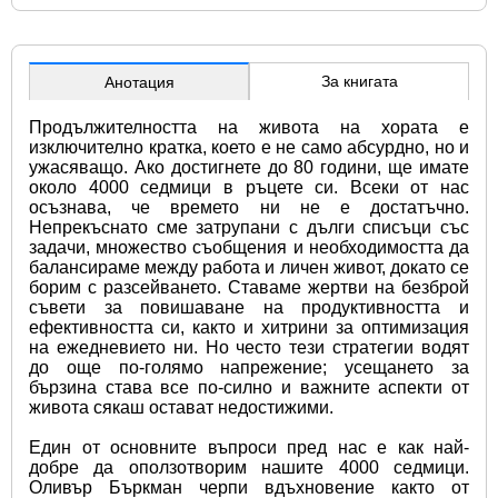
За книгата
Анотация
Продължителността на живота на хората е 
изключително кратка, което е не само абсурдно, но и 
ужасяващо. Ако достигнете до 80 години, ще имате 
около 4000 седмици в ръцете си. Всеки от нас 
осъзнава, че времето ни не е достатъчно. 
Непрекъснато сме затрупани с дълги списъци със 
задачи, множество съобщения и необходимостта да 
балансираме между работа и личен живот, докато се 
борим с разсейването. Ставаме жертви на безброй 
съвети за повишаване на продуктивността и 
ефективността си, както и хитрини за оптимизация 
на ежедневието ни. Но често тези стратегии водят 
до още по-голямо напрежение; усещането за 
бързина става все по-силно и важните аспекти от 
живота сякаш остават недостижими.
Един от основните въпроси пред нас е как най-
добре да оползотворим нашите 4000 седмици. 
Оливър Бъркман черпи вдъхновение както от 